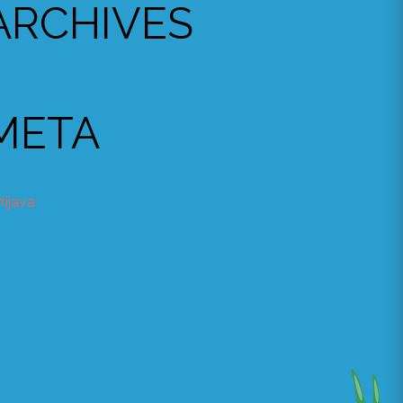
ARCHIVES
META
rijava